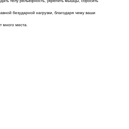
дать телу рельефность, укрепить мышцы, сбросить
авной безударной нагрузки, благодаря чему ваши
т много места.